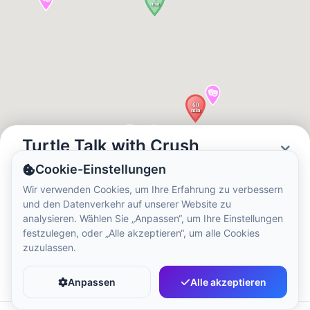
Ortszeit:
9:19 AM
Hong Kong Disneyland Park
Ortszeit:
12:19 AM
Shanghai Disneyland
Ortszeit:
12:19 AM
Turtle Talk with Crush
Cookie-Einstellungen
Status
Öffnungszeiten
Tokyo DisneySea
Wir verwenden Cookies, um Ihre Erfahrung zu verbessern
Open
08:00 - 22:00
und den Datenverkehr auf unserer Website zu
Ortszeit:
1:19 AM
analysieren. Wählen Sie „Anpassen“, um Ihre Einstellungen
festzulegen, oder „Alle akzeptieren“, um alle Cookies
zuzulassen.
Tokyo Disneyland
Favorit
Teilen
Ortszeit:
1:19 AM
Anpassen
Alle akzeptieren