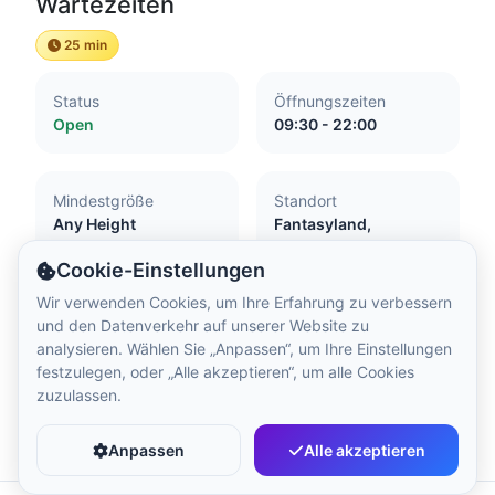
Wartezeiten
Ortszeit:
5:52 AM
25 min
Hong Kong Disneyland Park
Status
Öffnungszeiten
Ortszeit:
8:52 PM
Open
09:30 - 22:00
Shanghai Disneyland
Mindestgröße
Standort
Ortszeit:
8:52 PM
Any Height
Fantasyland,
Disneyland Park
Cookie-Einstellungen
Tokyo DisneySea
Wir verwenden Cookies, um Ihre Erfahrung zu verbessern
und den Datenverkehr auf unserer Website zu
Ortszeit:
9:52 PM
Barrierefreiheit
analysieren. Wählen Sie „Anpassen“, um Ihre Einstellungen
festzulegen, oder „Alle akzeptieren“, um alle Cookies
Attraction with little or no flash
zuzulassen.
Accessible to pregnant women
Tokyo Disneyland
Favorit
Teilen
Wheelchair accessible
Ortszeit:
9:52 PM
Anpassen
Alle akzeptieren
Guide dogs and assistance dogs accepted