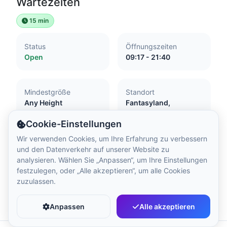
Wartezeiten
Ortszeit:
6:31 AM
15 min
Hong Kong Disneyland Park
Status
Öffnungszeiten
Ortszeit:
9:31 PM
Open
09:17 - 21:40
Shanghai Disneyland
Mindestgröße
Standort
Ortszeit:
9:31 PM
Any Height
Fantasyland,
Disneyland Park
Cookie-Einstellungen
Tokyo DisneySea
Wir verwenden Cookies, um Ihre Erfahrung zu verbessern
und den Datenverkehr auf unserer Website zu
Ortszeit:
10:31 PM
Barrierefreiheit
analysieren. Wählen Sie „Anpassen“, um Ihre Einstellungen
festzulegen, oder „Alle akzeptieren“, um alle Cookies
Attraction with little or no flash
zuzulassen.
Expectant mothers should not ride.
Tokyo Disneyland
Favorit
Teilen
Transfer required
Ortszeit:
10:31 PM
Anpassen
Alle akzeptieren
Guide and assistance dogs not accepted