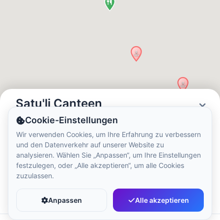
Ortszeit:
1:35 AM
Hong Kong Disneyland Park
Ortszeit:
4:35 PM
Shanghai Disneyland
Ortszeit:
4:35 PM
Satu'li Canteen
Cookie-Einstellungen
Status
Öffnungszeiten
Tokyo DisneySea
Wir verwenden Cookies, um Ihre Erfahrung zu verbessern
Closed
08:00 - 19:00
und den Datenverkehr auf unserer Website zu
Ortszeit:
5:35 PM
analysieren. Wählen Sie „Anpassen“, um Ihre Einstellungen
festzulegen, oder „Alle akzeptieren“, um alle Cookies
zuzulassen.
Tokyo Disneyland
Favorit
Teilen
Ortszeit:
5:35 PM
Anpassen
Alle akzeptieren