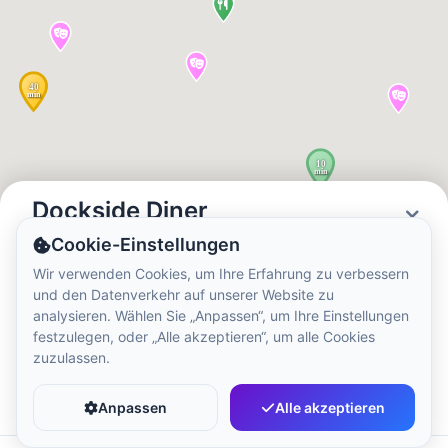
Ortszeit:
6:51 AM
Hong Kong Disneyland Park
Ortszeit:
9:51 PM
Shanghai Disneyland
Ortszeit:
9:51 PM
Dockside Diner
Cookie-Einstellungen
Status
Öffnungszeiten
Tokyo DisneySea
Wir verwenden Cookies, um Ihre Erfahrung zu verbessern
Closed
09:00 - 21:00
und den Datenverkehr auf unserer Website zu
Ortszeit:
10:51 PM
analysieren. Wählen Sie „Anpassen“, um Ihre Einstellungen
festzulegen, oder „Alle akzeptieren“, um alle Cookies
zuzulassen.
Tokyo Disneyland
Favorit
Teilen
Ortszeit:
10:51 PM
Anpassen
Alle akzeptieren