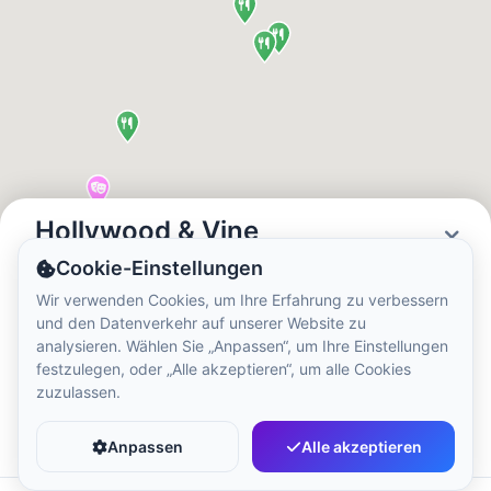
Ortszeit:
7:25 PM
Hong Kong Disneyland Park
Ortszeit:
10:25 AM
Shanghai Disneyland
Ortszeit:
10:25 AM
Hollywood & Vine
Cookie-Einstellungen
Status
Öffnungszeiten
Tokyo DisneySea
Wir verwenden Cookies, um Ihre Erfahrung zu verbessern
Closed
09:00 - 21:00
und den Datenverkehr auf unserer Website zu
Ortszeit:
11:25 AM
analysieren. Wählen Sie „Anpassen“, um Ihre Einstellungen
festzulegen, oder „Alle akzeptieren“, um alle Cookies
zuzulassen.
Tokyo Disneyland
Favorit
Teilen
Ortszeit:
11:25 AM
Anpassen
Alle akzeptieren