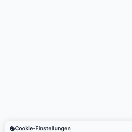
Ortszeit:
8:29 PM
Hong Kong Disneyland Park
Ortszeit:
11:29 AM
Shanghai Disneyland
Ortszeit:
11:29 AM
Tokyo DisneySea
Ortszeit:
12:29 PM
Tokyo Disneyland
Ortszeit:
12:29 PM
Cookie-Einstellungen