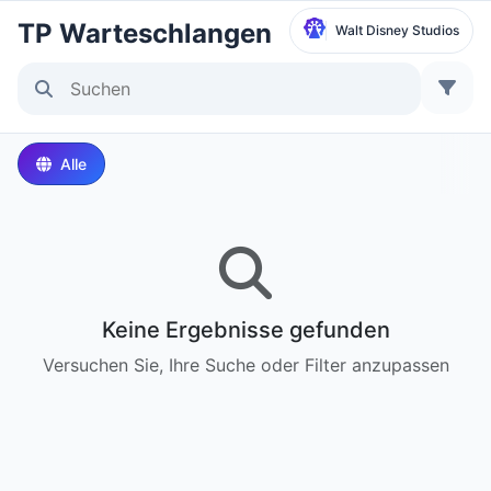
TP Warteschlangen
Walt Disney Studios
Park auswählen
Disneyland Paris
Alle
Local Time:
12:27 AM
Walt Disney Studios
Local Time:
12:27 AM
Keine Ergebnisse gefunden
Disneyland Park
Versuchen Sie, Ihre Suche oder Filter anzupassen
Ortszeit:
3:27 PM
Disney California Adventure Park