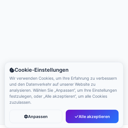
Ortszeit:
3:10 AM
Hong Kong Disneyland Park
Ortszeit:
6:10 PM
Shanghai Disneyland
Ortszeit:
6:10 PM
Cookie-Einstellungen
Tokyo DisneySea
Wir verwenden Cookies, um Ihre Erfahrung zu verbessern
und den Datenverkehr auf unserer Website zu
Ortszeit:
7:10 PM
analysieren. Wählen Sie „Anpassen“, um Ihre Einstellungen
festzulegen, oder „Alle akzeptieren“, um alle Cookies
zuzulassen.
Tokyo Disneyland
Ortszeit:
7:10 PM
Anpassen
Alle akzeptieren