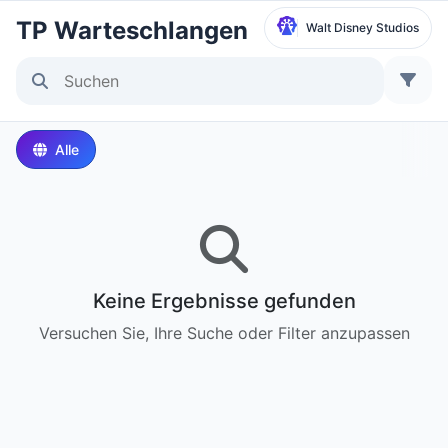
TP Warteschlangen
Walt Disney Studios
Park auswählen
Disneyland Paris
Alle
Local Time:
12:10 PM
Walt Disney Studios
Local Time:
12:10 PM
Keine Ergebnisse gefunden
Disneyland Park
Versuchen Sie, Ihre Suche oder Filter anzupassen
Ortszeit:
3:10 AM
Disney California Adventure Park