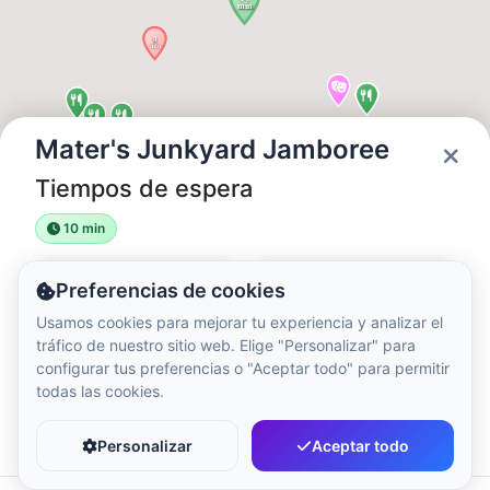
Hora local:
8:40 PM
Hong Kong Disneyland Park
Hora local:
11:40 AM
Mater's Junkyard Jamboree
Tiempos de espera
Shanghai Disneyland
Hora local:
11:40 AM
10 min
Estado
Horarios
Preferencias de cookies
Tokyo DisneySea
Open
08:00 - 22:00
Usamos cookies para mejorar tu experiencia y analizar el
Hora local:
12:40 PM
tráfico de nuestro sitio web. Elige "Personalizar" para
configurar tus preferencias o "Aceptar todo" para permitir
todas las cookies.
Tokyo Disneyland
Favorito
Compartir
Hora local:
12:40 PM
Personalizar
Aceptar todo