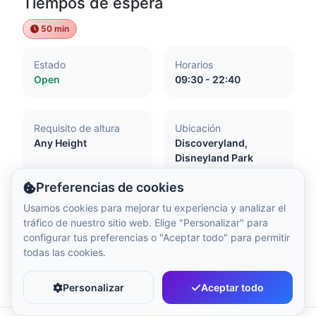
Tiempos de espera
Hora local:
1:38 AM
50 min
Hong Kong Disneyland Park
Estado
Horarios
Hora local:
4:38 PM
Open
09:30 - 22:40
Shanghai Disneyland
Requisito de altura
Ubicación
Hora local:
4:38 PM
Any Height
Discoveryland,
Disneyland Park
Preferencias de cookies
Tokyo DisneySea
Usamos cookies para mejorar tu experiencia y analizar el
Hora local:
5:38 PM
Accesibilidad
tráfico de nuestro sitio web. Elige "Personalizar" para
configurar tus preferencias o "Aceptar todo" para permitir
Attraction with little or no flash
todas las cookies.
Accessible to pregnant women
Tokyo Disneyland
Favorito
Compartir
Transfer from your wheelchair essential
Hora local:
5:38 PM
Personalizar
Aceptar todo