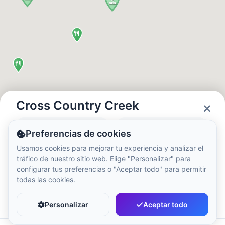
Hora local:
11:50 AM
Hong Kong Disneyland Park
Hora local:
2:50 AM
Shanghai Disneyland
Hora local:
2:50 AM
Cross Country Creek
Estado
Horarios
Preferencias de cookies
Tokyo DisneySea
Open
10:00 - 20:00
Usamos cookies para mejorar tu experiencia y analizar el
Hora local:
3:50 AM
tráfico de nuestro sitio web. Elige "Personalizar" para
configurar tus preferencias o "Aceptar todo" para permitir
todas las cookies.
Tokyo Disneyland
Favorito
Compartir
Hora local:
3:50 AM
Personalizar
Aceptar todo