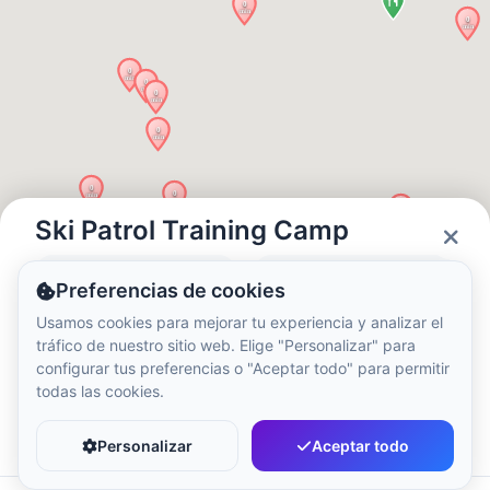
Hora local:
10:41 PM
Hong Kong Disneyland Park
Hora local:
1:41 PM
Shanghai Disneyland
Hora local:
1:41 PM
Ski Patrol Training Camp
Estado
Horarios
Preferencias de cookies
Tokyo DisneySea
Closed
10:00 - 20:00
Usamos cookies para mejorar tu experiencia y analizar el
Hora local:
2:41 PM
tráfico de nuestro sitio web. Elige "Personalizar" para
configurar tus preferencias o "Aceptar todo" para permitir
todas las cookies.
Tokyo Disneyland
Favorito
Compartir
Hora local:
2:41 PM
Personalizar
Aceptar todo