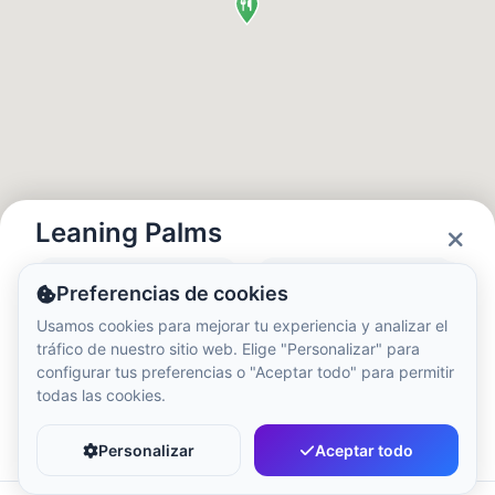
Hora local:
4:51 PM
Hong Kong Disneyland Park
Hora local:
7:51 AM
Shanghai Disneyland
Hora local:
7:51 AM
Leaning Palms
Estado
Horarios
Preferencias de cookies
Tokyo DisneySea
Closed
10:00 - 20:00
Usamos cookies para mejorar tu experiencia y analizar el
Hora local:
8:51 AM
tráfico de nuestro sitio web. Elige "Personalizar" para
configurar tus preferencias o "Aceptar todo" para permitir
todas las cookies.
Tokyo Disneyland
Favorito
Compartir
Hora local:
8:51 AM
Personalizar
Aceptar todo