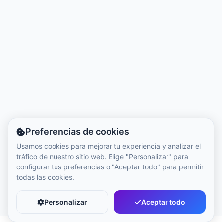
Hora local:
11:46 AM
Hong Kong Disneyland Park
Hora local:
2:46 AM
Shanghai Disneyland
Hora local:
2:46 AM
Preferencias de cookies
Tokyo DisneySea
Usamos cookies para mejorar tu experiencia y analizar el
Hora local:
3:46 AM
tráfico de nuestro sitio web. Elige "Personalizar" para
configurar tus preferencias o "Aceptar todo" para permitir
todas las cookies.
Tokyo Disneyland
Hora local:
3:46 AM
Personalizar
Aceptar todo