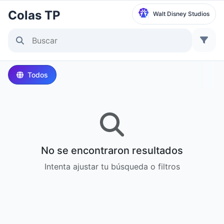
Colas TP
Walt Disney Studios
Seleccionar parque
Disneyland Paris
Todos
Local Time:
8:46 PM
Walt Disney Studios
Local Time:
8:46 PM
No se encontraron resultados
Disneyland Park
Intenta ajustar tu búsqueda o filtros
Hora local:
11:46 AM
Disney California Adventure Park