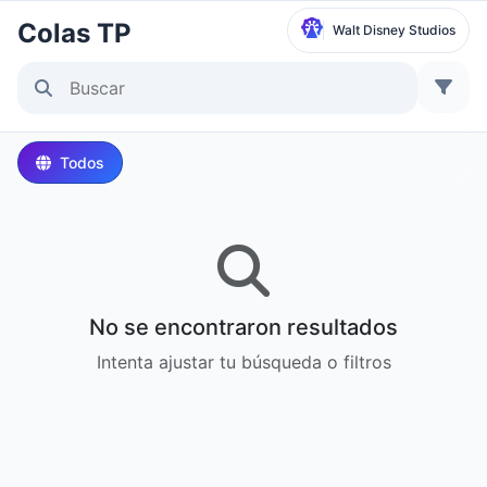
Colas TP
Walt Disney Studios
Seleccionar parque
Disneyland Paris
Todos
Local Time:
8:36 PM
Walt Disney Studios
Local Time:
8:36 PM
No se encontraron resultados
Disneyland Park
Intenta ajustar tu búsqueda o filtros
Hora local:
11:36 AM
Disney California Adventure Park