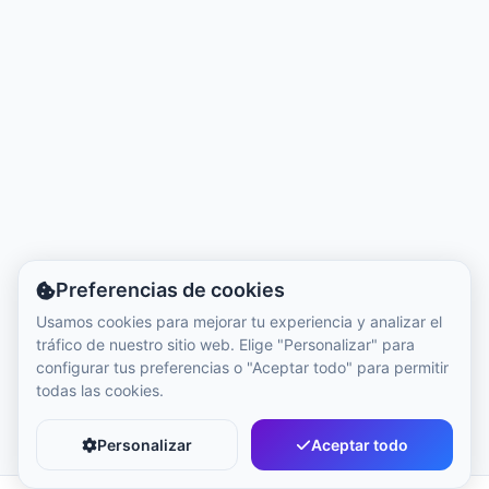
Hora local:
11:36 AM
Hong Kong Disneyland Park
Hora local:
2:36 AM
Shanghai Disneyland
Hora local:
2:36 AM
Preferencias de cookies
Tokyo DisneySea
Usamos cookies para mejorar tu experiencia y analizar el
Hora local:
3:36 AM
tráfico de nuestro sitio web. Elige "Personalizar" para
configurar tus preferencias o "Aceptar todo" para permitir
todas las cookies.
Tokyo Disneyland
Hora local:
3:36 AM
Personalizar
Aceptar todo