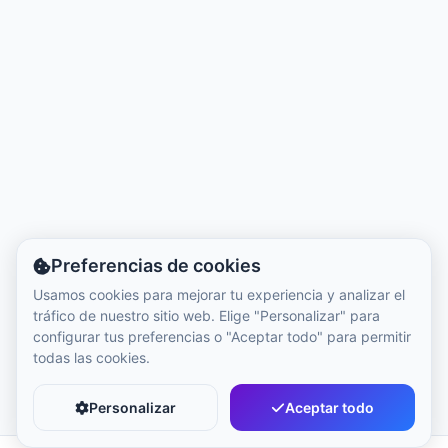
Hora local:
2:37 AM
Hong Kong Disneyland Park
Hora local:
5:37 PM
Shanghai Disneyland
Hora local:
5:37 PM
Preferencias de cookies
Tokyo DisneySea
Usamos cookies para mejorar tu experiencia y analizar el
Hora local:
6:37 PM
tráfico de nuestro sitio web. Elige "Personalizar" para
configurar tus preferencias o "Aceptar todo" para permitir
todas las cookies.
Tokyo Disneyland
Hora local:
6:37 PM
Personalizar
Aceptar todo