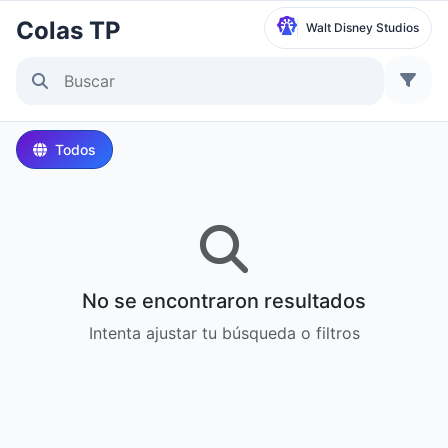
Colas TP
Walt Disney Studios
Seleccionar parque
Disneyland Paris
Todos
Local Time:
11:37 AM
Walt Disney Studios
Local Time:
11:37 AM
No se encontraron resultados
Disneyland Park
Intenta ajustar tu búsqueda o filtros
Hora local:
2:37 AM
Disney California Adventure Park