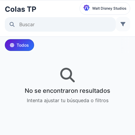
Colas TP
Walt Disney Studios
Seleccionar parque
Disneyland Paris
Todos
Local Time:
2:31 PM
Walt Disney Studios
Local Time:
2:31 PM
No se encontraron resultados
Disneyland Park
Intenta ajustar tu búsqueda o filtros
Hora local:
5:31 AM
Disney California Adventure Park