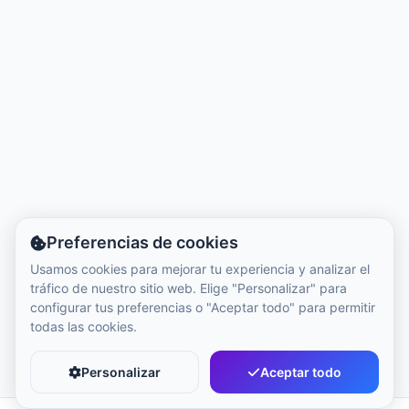
Hora local:
5:31 AM
Hong Kong Disneyland Park
Hora local:
8:31 PM
Shanghai Disneyland
Hora local:
8:31 PM
Preferencias de cookies
Tokyo DisneySea
Usamos cookies para mejorar tu experiencia y analizar el
Hora local:
9:31 PM
tráfico de nuestro sitio web. Elige "Personalizar" para
configurar tus preferencias o "Aceptar todo" para permitir
todas las cookies.
Tokyo Disneyland
Hora local:
9:31 PM
Personalizar
Aceptar todo