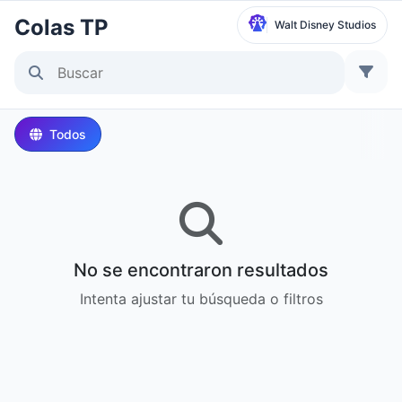
Colas TP
Walt Disney Studios
Seleccionar parque
Disneyland Paris
Todos
Local Time:
3:53 PM
Walt Disney Studios
Local Time:
3:53 PM
No se encontraron resultados
Disneyland Park
Intenta ajustar tu búsqueda o filtros
Hora local:
6:53 AM
Disney California Adventure Park