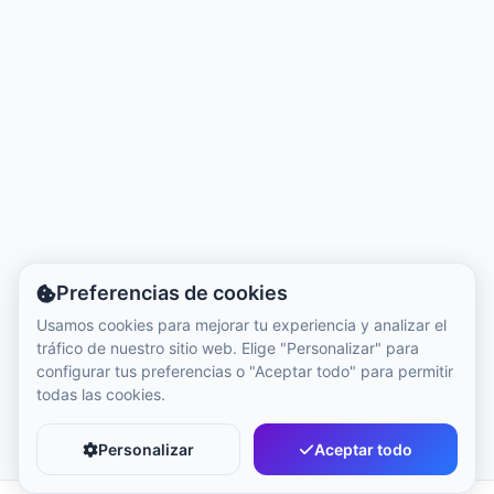
Hora local:
6:53 AM
Hong Kong Disneyland Park
Hora local:
9:53 PM
Shanghai Disneyland
Hora local:
9:53 PM
Preferencias de cookies
Tokyo DisneySea
Usamos cookies para mejorar tu experiencia y analizar el
Hora local:
10:53 PM
tráfico de nuestro sitio web. Elige "Personalizar" para
configurar tus preferencias o "Aceptar todo" para permitir
todas las cookies.
Tokyo Disneyland
Hora local:
10:53 PM
Personalizar
Aceptar todo