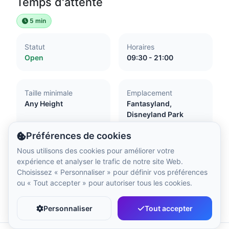
Temps d'attente
Heure locale :
9:58 AM
5 min
Hong Kong Disneyland Park
Statut
Horaires
Heure locale :
12:58 AM
Open
09:30 - 21:00
Shanghai Disneyland
Taille minimale
Emplacement
Heure locale :
12:58 AM
Any Height
Fantasyland,
Disneyland Park
Préférences de cookies
Tokyo DisneySea
Nous utilisons des cookies pour améliorer votre
Heure locale :
1:58 AM
Accessibilité
expérience et analyser le trafic de notre site Web.
Choisissez « Personnaliser » pour définir vos préférences
Attraction with little or no flash
ou « Tout accepter » pour autoriser tous les cookies.
Not advised for pregnant women
Tokyo Disneyland
Favori
Partager
Transfer from your wheelchair essential
Heure locale :
1:58 AM
Personnaliser
Tout accepter
Guide and assistance dogs not accepted