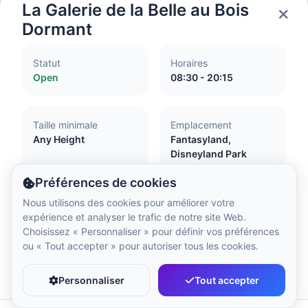
Heure locale :
11:03 AM
La Galerie de la Belle au Bois
Dormant
Hong Kong Disneyland Park
Statut
Horaires
Heure locale :
2:03 AM
Open
08:30 - 20:15
Shanghai Disneyland
Taille minimale
Emplacement
Heure locale :
2:03 AM
Any Height
Fantasyland,
Disneyland Park
Préférences de cookies
Tokyo DisneySea
Nous utilisons des cookies pour améliorer votre
Heure locale :
3:03 AM
Accessibilité
expérience et analyser le trafic de notre site Web.
Choisissez « Personnaliser » pour définir vos préférences
Attraction with little or no flash
ou « Tout accepter » pour autoriser tous les cookies.
Accessible to pregnant women
Tokyo Disneyland
Favori
Partager
Wheelchair accessible
Heure locale :
3:03 AM
Personnaliser
Tout accepter
Guide dogs and assistance dogs accepted