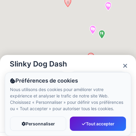
Heure locale :
5:08 AM
Hong Kong Disneyland Park
Heure locale :
8:08 PM
Shanghai Disneyland
Heure locale :
8:08 PM
Slinky Dog Dash
Statut
Horaires
Préférences de cookies
Tokyo DisneySea
Closed
09:00 - 21:00
Nous utilisons des cookies pour améliorer votre
Heure locale :
9:08 PM
expérience et analyser le trafic de notre site Web.
Choisissez « Personnaliser » pour définir vos préférences
ou « Tout accepter » pour autoriser tous les cookies.
Tokyo Disneyland
Favori
Partager
Heure locale :
9:08 PM
Personnaliser
Tout accepter