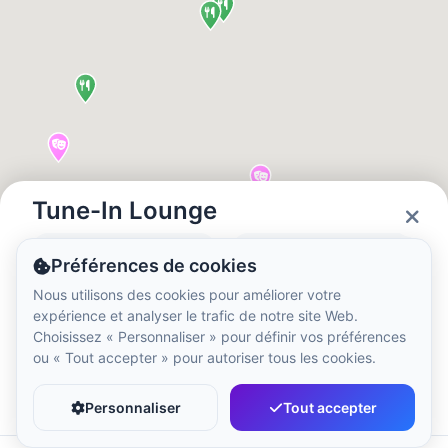
Heure locale :
10:43 PM
Hong Kong Disneyland Park
Heure locale :
1:43 PM
Shanghai Disneyland
Heure locale :
1:43 PM
Tune-In Lounge
Statut
Horaires
Préférences de cookies
Tokyo DisneySea
Closed
09:00 - 22:00
Nous utilisons des cookies pour améliorer votre
Heure locale :
2:43 PM
expérience et analyser le trafic de notre site Web.
Choisissez « Personnaliser » pour définir vos préférences
ou « Tout accepter » pour autoriser tous les cookies.
Tokyo Disneyland
Favori
Partager
Heure locale :
2:43 PM
Personnaliser
Tout accepter