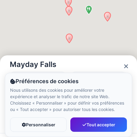
Heure locale :
6:45 PM
Hong Kong Disneyland Park
Heure locale :
9:45 AM
Shanghai Disneyland
Heure locale :
9:45 AM
Mayday Falls
Statut
Horaires
Préférences de cookies
Tokyo DisneySea
Closed
10:00 - 20:00
Nous utilisons des cookies pour améliorer votre
Heure locale :
10:45 AM
expérience et analyser le trafic de notre site Web.
Choisissez « Personnaliser » pour définir vos préférences
ou « Tout accepter » pour autoriser tous les cookies.
Tokyo Disneyland
Favori
Partager
Heure locale :
10:45 AM
Personnaliser
Tout accepter