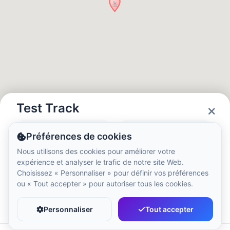
Heure locale :
8:11 PM
Hong Kong Disneyland Park
Heure locale :
11:11 AM
Shanghai Disneyland
Heure locale :
11:11 AM
Test Track
Statut
Horaires
Préférences de cookies
Tokyo DisneySea
Closed
09:00 - 21:00
Nous utilisons des cookies pour améliorer votre
Heure locale :
12:11 PM
expérience et analyser le trafic de notre site Web.
Choisissez « Personnaliser » pour définir vos préférences
ou « Tout accepter » pour autoriser tous les cookies.
Tokyo Disneyland
Favori
Partager
Heure locale :
12:11 PM
Personnaliser
Tout accepter