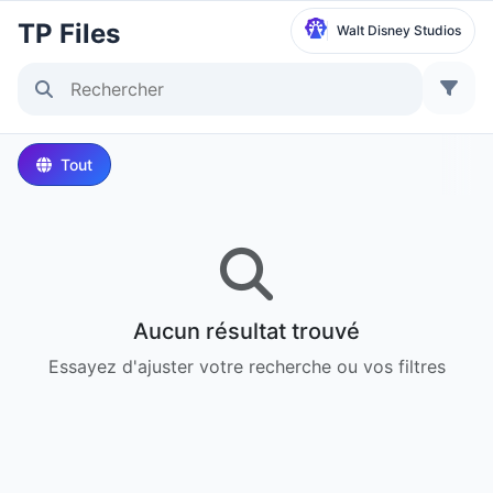
TP Files
Walt Disney Studios
Sélectionner un parc
Disneyland Paris
Tout
Local Time:
8:15 AM
Walt Disney Studios
Local Time:
8:15 AM
Aucun résultat trouvé
Disneyland Park
Essayez d'ajuster votre recherche ou vos filtres
Heure locale :
11:15 PM
Disney California Adventure Park