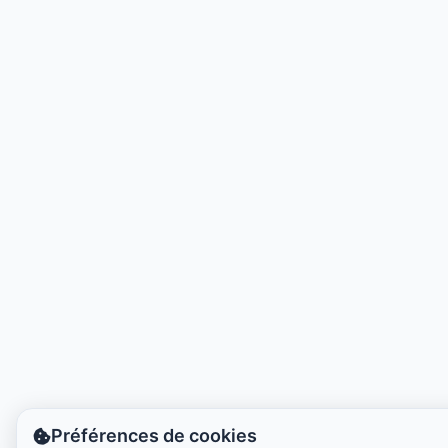
Heure locale :
6:53 AM
Hong Kong Disneyland Park
Heure locale :
9:53 PM
Shanghai Disneyland
Heure locale :
9:53 PM
Tokyo DisneySea
Heure locale :
10:53 PM
Tokyo Disneyland
Heure locale :
10:53 PM
Préférences de cookies