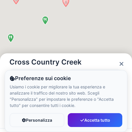
Ora Locale:
7:30 PM
Hong Kong Disneyland Park
Ora Locale:
10:30 AM
Shanghai Disneyland
Ora Locale:
10:30 AM
Cross Country Creek
Stato
Ore
Preferenze sui cookie
Tokyo DisneySea
Closed
10:00 - 20:00
Usiamo i cookie per migliorare la tua esperienza e
Ora Locale:
11:30 AM
analizzare il traffico del nostro sito web. Scegli
"Personalizza" per impostare le preferenze o "Accetta
tutto" per consentire tutti i cookie.
Tokyo Disneyland
Preferito
Condividi
Ora Locale:
11:30 AM
Personalizza
Accetta tutto