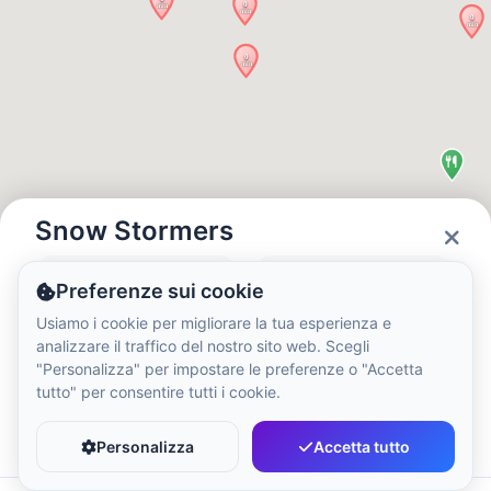
Ora Locale:
1:34 AM
Hong Kong Disneyland Park
Ora Locale:
4:34 PM
Shanghai Disneyland
Ora Locale:
4:34 PM
Snow Stormers
Stato
Ore
Preferenze sui cookie
Tokyo DisneySea
Closed
10:00 - 20:00
Usiamo i cookie per migliorare la tua esperienza e
Ora Locale:
5:34 PM
analizzare il traffico del nostro sito web. Scegli
"Personalizza" per impostare le preferenze o "Accetta
tutto" per consentire tutti i cookie.
Tokyo Disneyland
Preferito
Condividi
Ora Locale:
5:34 PM
Personalizza
Accetta tutto