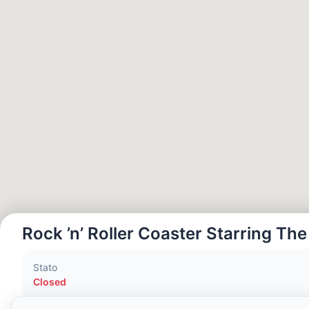
Ora Locale:
4:27 AM
Hong Kong Disneyland Park
Ora Locale:
7:27 PM
Shanghai Disneyland
Ora Locale:
7:27 PM
Tokyo DisneySea
Ora Locale:
8:27 PM
Rock ’n’ Roller Coaster Starring Th
Tokyo Disneyland
Stato
Ora Locale:
8:27 PM
Closed