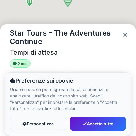
Ora Locale:
11:38 AM
Hong Kong Disneyland Park
Ora Locale:
2:38 AM
Star Tours – The Adventures
Continue
Tempi di attesa
Shanghai Disneyland
Ora Locale:
2:38 AM
5 min
Stato
Ore
Preferenze sui cookie
Tokyo DisneySea
Open
09:00 - 22:00
Usiamo i cookie per migliorare la tua esperienza e
Ora Locale:
3:38 AM
analizzare il traffico del nostro sito web. Scegli
"Personalizza" per impostare le preferenze o "Accetta
tutto" per consentire tutti i cookie.
Tokyo Disneyland
Preferito
Condividi
Ora Locale:
3:38 AM
Personalizza
Accetta tutto