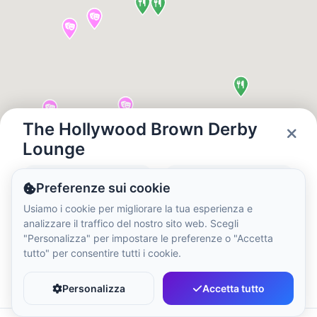
Ora Locale:
4:55 AM
Hong Kong Disneyland Park
Ora Locale:
7:55 PM
Shanghai Disneyland
The Hollywood Brown Derby
Ora Locale:
7:55 PM
Lounge
Stato
Ore
Preferenze sui cookie
Tokyo DisneySea
Closed
09:00 - 22:00
Usiamo i cookie per migliorare la tua esperienza e
Ora Locale:
8:55 PM
analizzare il traffico del nostro sito web. Scegli
"Personalizza" per impostare le preferenze o "Accetta
tutto" per consentire tutti i cookie.
Tokyo Disneyland
Preferito
Condividi
Ora Locale:
8:55 PM
Personalizza
Accetta tutto