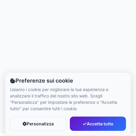
Ora Locale:
8:48 PM
Hong Kong Disneyland Park
Ora Locale:
11:48 AM
Shanghai Disneyland
Ora Locale:
11:48 AM
Preferenze sui cookie
Tokyo DisneySea
Usiamo i cookie per migliorare la tua esperienza e
Ora Locale:
12:48 PM
analizzare il traffico del nostro sito web. Scegli
"Personalizza" per impostare le preferenze o "Accetta
tutto" per consentire tutti i cookie.
Tokyo Disneyland
Ora Locale:
12:48 PM
Personalizza
Accetta tutto