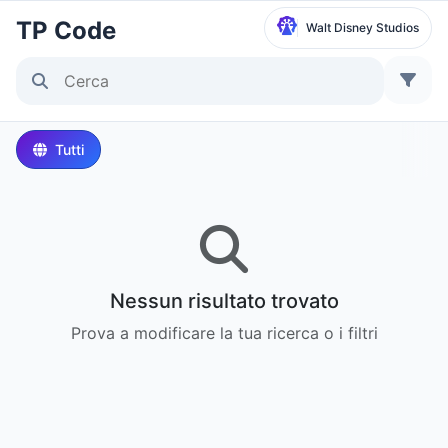
TP Code
Walt Disney Studios
Seleziona Parco
Disneyland Paris
Tutti
Local Time:
5:48 AM
Walt Disney Studios
Local Time:
5:48 AM
Nessun risultato trovato
Disneyland Park
Prova a modificare la tua ricerca o i filtri
Ora Locale:
8:48 PM
Disney California Adventure Park