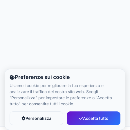
Ora Locale:
8:24 AM
Hong Kong Disneyland Park
Ora Locale:
11:24 PM
Shanghai Disneyland
Ora Locale:
11:24 PM
Preferenze sui cookie
Tokyo DisneySea
Usiamo i cookie per migliorare la tua esperienza e
Ora Locale:
12:24 AM
analizzare il traffico del nostro sito web. Scegli
"Personalizza" per impostare le preferenze o "Accetta
tutto" per consentire tutti i cookie.
Tokyo Disneyland
Ora Locale:
12:24 AM
Personalizza
Accetta tutto