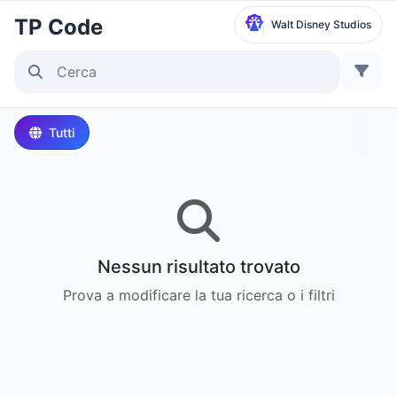
TP Code
Walt Disney Studios
Seleziona Parco
Disneyland Paris
Tutti
Local Time:
5:24 PM
Walt Disney Studios
Local Time:
5:24 PM
Nessun risultato trovato
Disneyland Park
Prova a modificare la tua ricerca o i filtri
Ora Locale:
8:24 AM
Disney California Adventure Park