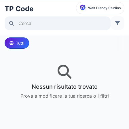
TP Code
Walt Disney Studios
Seleziona Parco
Disneyland Paris
Tutti
Local Time:
2:30 PM
Walt Disney Studios
Local Time:
2:30 PM
Nessun risultato trovato
Disneyland Park
Prova a modificare la tua ricerca o i filtri
Ora Locale:
5:30 AM
Disney California Adventure Park