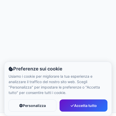
Ora Locale:
5:30 AM
Hong Kong Disneyland Park
Ora Locale:
8:30 PM
Shanghai Disneyland
Ora Locale:
8:30 PM
Preferenze sui cookie
Tokyo DisneySea
Usiamo i cookie per migliorare la tua esperienza e
Ora Locale:
9:30 PM
analizzare il traffico del nostro sito web. Scegli
"Personalizza" per impostare le preferenze o "Accetta
tutto" per consentire tutti i cookie.
Tokyo Disneyland
Ora Locale:
9:30 PM
Personalizza
Accetta tutto