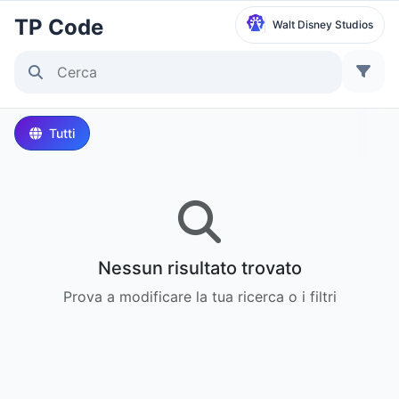
TP Code
Walt Disney Studios
Seleziona Parco
Disneyland Paris
Tutti
Local Time:
5:24 PM
Walt Disney Studios
Local Time:
5:24 PM
Nessun risultato trovato
Disneyland Park
Prova a modificare la tua ricerca o i filtri
Ora Locale:
8:24 AM
Disney California Adventure Park