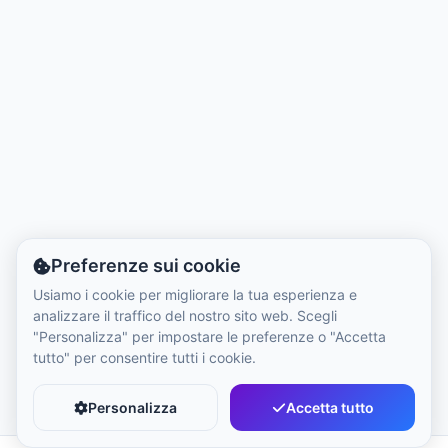
Ora Locale:
8:24 AM
Hong Kong Disneyland Park
Ora Locale:
11:24 PM
Shanghai Disneyland
Ora Locale:
11:24 PM
Preferenze sui cookie
Tokyo DisneySea
Usiamo i cookie per migliorare la tua esperienza e
Ora Locale:
12:24 AM
analizzare il traffico del nostro sito web. Scegli
"Personalizza" per impostare le preferenze o "Accetta
tutto" per consentire tutti i cookie.
Tokyo Disneyland
Ora Locale:
12:24 AM
Personalizza
Accetta tutto