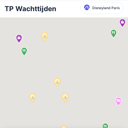
TP Wachttijden
Disneyland Paris
Selecteer Park
Disneyland Paris
Local Time:
2:19 AM
Walt Disney Studios
Local Time:
2:19 AM
Disneyland Park
Lokale tijd:
5:19 PM
Disney California Adventure Park