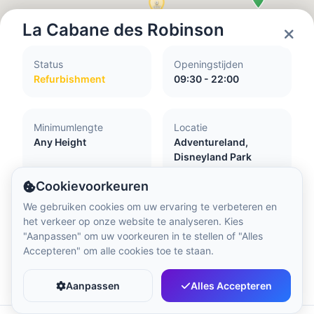
Lokale tijd:
5:19 PM
La Cabane des Robinson
Hong Kong Disneyland Park
Status
Openingstijden
Lokale tijd:
8:19 AM
Refurbishment
09:30 - 22:00
Shanghai Disneyland
Minimumlengte
Locatie
Lokale tijd:
8:19 AM
Any Height
Adventureland,
Disneyland Park
Cookievoorkeuren
Tokyo DisneySea
We gebruiken cookies om uw ervaring te verbeteren en
Lokale tijd:
9:19 AM
Toegankelijkheid
het verkeer op onze website te analyseren. Kies
"Aanpassen" om uw voorkeuren in te stellen of "Alles
Attraction with little or no flash
Accepteren" om alle cookies toe te staan.
Accessible to pregnant women
Tokyo Disneyland
Favoriet
Delen
Accessible to people with required walking
Lokale tijd:
9:19 AM
Aanpassen
Alles Accepteren
ability and ability to climb and descend stairs
Guide dogs and assistance dogs accepted