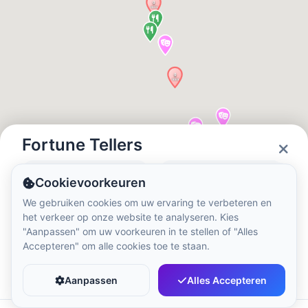
Lokale tijd:
1:10 AM
Hong Kong Disneyland Park
Lokale tijd:
4:10 PM
Shanghai Disneyland
Lokale tijd:
4:10 PM
Fortune Tellers
Status
Openingstijden
Cookievoorkeuren
Tokyo DisneySea
Closed
08:00 - 00:00
We gebruiken cookies om uw ervaring te verbeteren en
Lokale tijd:
5:10 PM
het verkeer op onze website te analyseren. Kies
"Aanpassen" om uw voorkeuren in te stellen of "Alles
Accepteren" om alle cookies toe te staan.
Tokyo Disneyland
Favoriet
Delen
Lokale tijd:
5:10 PM
Aanpassen
Alles Accepteren