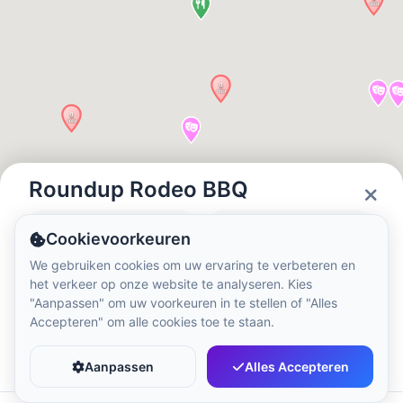
Lokale tijd:
11:08 PM
Hong Kong Disneyland Park
Lokale tijd:
2:08 PM
Shanghai Disneyland
Lokale tijd:
2:08 PM
Roundup Rodeo BBQ
Status
Openingstijden
Cookievoorkeuren
Tokyo DisneySea
Closed
09:00 - 21:00
We gebruiken cookies om uw ervaring te verbeteren en
Lokale tijd:
3:08 PM
het verkeer op onze website te analyseren. Kies
"Aanpassen" om uw voorkeuren in te stellen of "Alles
Accepteren" om alle cookies toe te staan.
Tokyo Disneyland
Favoriet
Delen
Lokale tijd:
3:08 PM
Aanpassen
Alles Accepteren