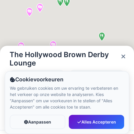
Lokale tijd:
7:50 PM
Hong Kong Disneyland Park
Lokale tijd:
10:50 AM
Shanghai Disneyland
The Hollywood Brown Derby
Lokale tijd:
10:50 AM
Lounge
Status
Openingstijden
Cookievoorkeuren
Tokyo DisneySea
Closed
09:00 - 21:00
We gebruiken cookies om uw ervaring te verbeteren en
Lokale tijd:
11:50 AM
het verkeer op onze website te analyseren. Kies
"Aanpassen" om uw voorkeuren in te stellen of "Alles
Accepteren" om alle cookies toe te staan.
Tokyo Disneyland
Favoriet
Delen
Lokale tijd:
11:50 AM
Aanpassen
Alles Accepteren