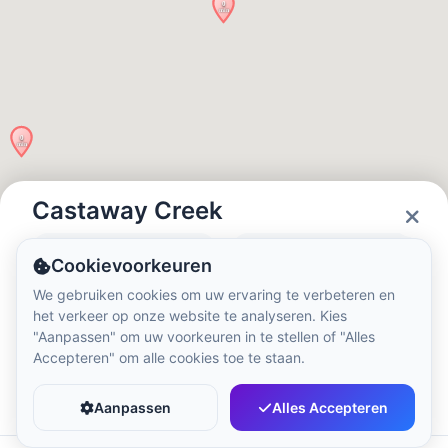
Lokale tijd:
10:59 PM
Hong Kong Disneyland Park
Lokale tijd:
1:59 PM
Shanghai Disneyland
Lokale tijd:
1:59 PM
Castaway Creek
Status
Openingstijden
Cookievoorkeuren
Tokyo DisneySea
Closed
10:00 - 20:00
We gebruiken cookies om uw ervaring te verbeteren en
Lokale tijd:
2:59 PM
het verkeer op onze website te analyseren. Kies
"Aanpassen" om uw voorkeuren in te stellen of "Alles
Accepteren" om alle cookies toe te staan.
Tokyo Disneyland
Favoriet
Delen
Lokale tijd:
2:59 PM
Aanpassen
Alles Accepteren