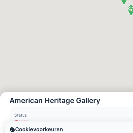
Lokale tijd:
10:31 PM
Hong Kong Disneyland Park
Lokale tijd:
1:31 PM
Shanghai Disneyland
Lokale tijd:
1:31 PM
Tokyo DisneySea
Lokale tijd:
2:31 PM
American Heritage Gallery
Tokyo Disneyland
Status
Lokale tijd:
2:31 PM
Closed
Cookievoorkeuren