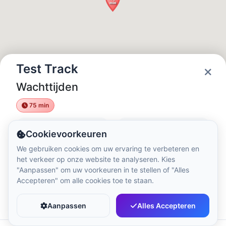
Lokale tijd:
6:38 AM
Hong Kong Disneyland Park
Lokale tijd:
9:38 PM
Test Track
Wachttijden
Shanghai Disneyland
Lokale tijd:
9:38 PM
75 min
Status
Openingstijden
Cookievoorkeuren
Tokyo DisneySea
Open
09:00 - 21:00
We gebruiken cookies om uw ervaring te verbeteren en
Lokale tijd:
10:38 PM
het verkeer op onze website te analyseren. Kies
"Aanpassen" om uw voorkeuren in te stellen of "Alles
Accepteren" om alle cookies toe te staan.
Tokyo Disneyland
Favoriet
Delen
Lokale tijd:
10:38 PM
Aanpassen
Alles Accepteren