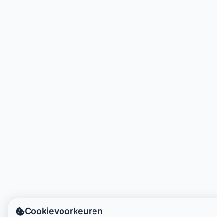
Lokale tijd:
3:34 PM
Hong Kong Disneyland Park
Lokale tijd:
6:34 AM
Shanghai Disneyland
Lokale tijd:
6:34 AM
Tokyo DisneySea
Lokale tijd:
7:34 AM
Tokyo Disneyland
Lokale tijd:
7:34 AM
Cookievoorkeuren