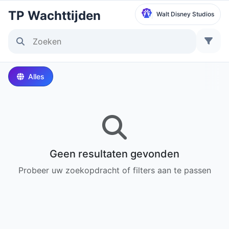
TP Wachttijden
Walt Disney Studios
Selecteer Park
Disneyland Paris
Alles
Local Time:
1:54 PM
Walt Disney Studios
Local Time:
1:54 PM
Geen resultaten gevonden
Disneyland Park
Probeer uw zoekopdracht of filters aan te passen
Lokale tijd:
4:54 AM
Disney California Adventure Park