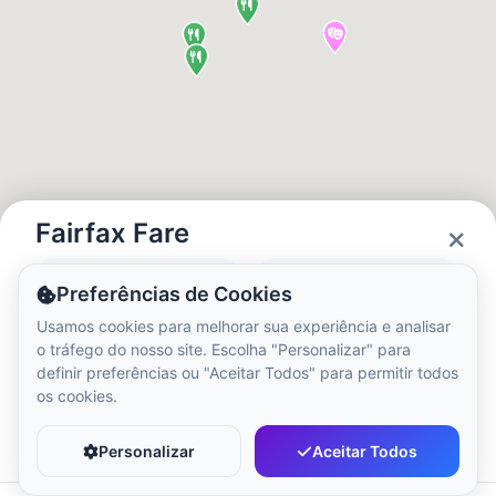
Hora Local:
8:27 AM
Hong Kong Disneyland Park
Hora Local:
11:27 PM
Shanghai Disneyland
Hora Local:
11:27 PM
Fairfax Fare
Status
Horas
Preferências de Cookies
Tokyo DisneySea
Closed
09:00 - 21:00
Usamos cookies para melhorar sua experiência e analisar
Hora Local:
12:27 AM
o tráfego do nosso site. Escolha "Personalizar" para
definir preferências ou "Aceitar Todos" para permitir todos
os cookies.
Tokyo Disneyland
Favorito
Compartilhar
Hora Local:
12:27 AM
Personalizar
Aceitar Todos