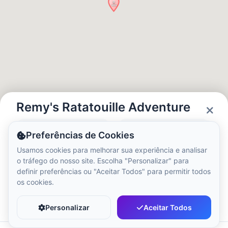
Hora Local:
4:22 AM
Hong Kong Disneyland Park
Hora Local:
7:22 PM
Shanghai Disneyland
Hora Local:
7:22 PM
Remy's Ratatouille Adventure
Status
Horas
Preferências de Cookies
Tokyo DisneySea
Closed
09:00 - 21:00
Usamos cookies para melhorar sua experiência e analisar
Hora Local:
8:22 PM
o tráfego do nosso site. Escolha "Personalizar" para
definir preferências ou "Aceitar Todos" para permitir todos
os cookies.
Tokyo Disneyland
Favorito
Compartilhar
Hora Local:
8:22 PM
Personalizar
Aceitar Todos