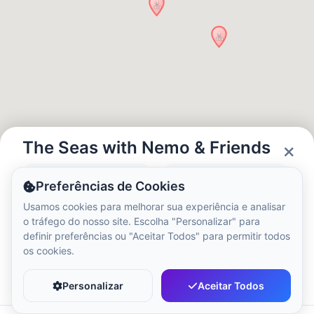
Hora Local:
4:36 AM
Hong Kong Disneyland Park
Hora Local:
7:36 PM
Shanghai Disneyland
Hora Local:
7:36 PM
The Seas with Nemo & Friends
Status
Horas
Preferências de Cookies
Tokyo DisneySea
Closed
09:00 - 21:00
Usamos cookies para melhorar sua experiência e analisar
Hora Local:
8:36 PM
o tráfego do nosso site. Escolha "Personalizar" para
definir preferências ou "Aceitar Todos" para permitir todos
os cookies.
Tokyo Disneyland
Favorito
Compartilhar
Hora Local:
8:36 PM
Personalizar
Aceitar Todos