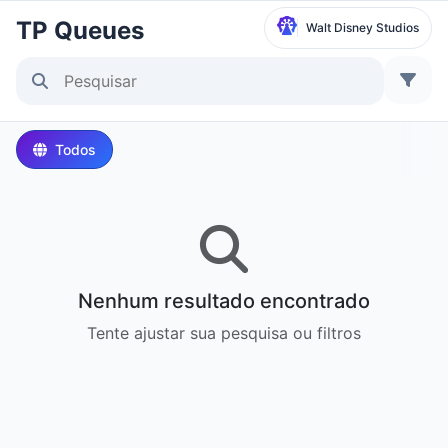
TP Queues
Walt Disney Studios
Selecionar Parque
Disneyland Paris
Todos
Local Time:
11:52 PM
Walt Disney Studios
Local Time:
11:52 PM
Nenhum resultado encontrado
Disneyland Park
Tente ajustar sua pesquisa ou filtros
Hora Local:
2:52 PM
Disney California Adventure Park