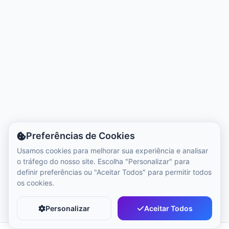
Hora Local:
2:52 PM
Hong Kong Disneyland Park
Hora Local:
5:52 AM
Shanghai Disneyland
Hora Local:
5:52 AM
Preferências de Cookies
Tokyo DisneySea
Usamos cookies para melhorar sua experiência e analisar
Hora Local:
6:52 AM
o tráfego do nosso site. Escolha "Personalizar" para
definir preferências ou "Aceitar Todos" para permitir todos
os cookies.
Tokyo Disneyland
Hora Local:
6:52 AM
Personalizar
Aceitar Todos